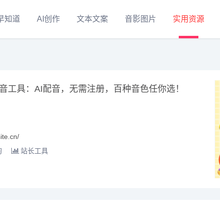
早知道
AI创作
文本文案
音影图片
实用资源
音工具：AI配音，无需注册，百种音色任你选！
te.cn/
询
站长工具