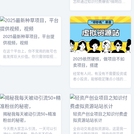
怎样通过知识付费赚钱?搞明白这
几点你也能月入过万。今天和大家
聊一聊月入一万的知识付费项目如
何操作，如何赚钱?首先我们看一
下什么是知
2025最新种草项目，平台提
供视频，视频
在这个平台上，你不常用的账号也
能发挥巨大价值。你只需领取视频
2025依然硬核，做项目不如
发布任务并发布视频，就能获得 3
卖项目，搭建
- 6 元的收入。而且，这些视频发
布后不会违规，不会对你的日常账
经常有人问，有没有不需要投资或
号
者小投资，能够稳定赚点小钱的项
目。网络上卖网创、学科、教务等
资料每日成交额可达数百上千万，
大佬级人物单日售卖会员即可赚取
数万。市场
揭秘我每天被动引流50+精准
轻资产创业项目之知识付费虚
粉丝的秘密，
拟资源站站长计
今天教大家怎么引流，一天可以引
全自动交易虚拟资源站，这是我一